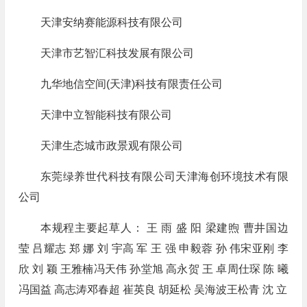
天津安纳赛能源科技有限公司
天津市艺智汇科技发展有限公司
九华地信空间(天津)科技有限责任公司
天津中立智能科技有限公司
天津生态城市政景观有限公司
东莞绿养世代科技有限公司天津海创环境技术有限
公司
本规程主要起草人： 王 雨 盛 阳 梁建煦 曹井国边
莹 吕耀志 郑 娜 刘 宇高 军 王 强 申毅蓉 孙 伟宋亚刚 李
欣 刘 颖 王雅楠冯天伟 孙堂旭 高永贺 王 卓周仕琛 陈 曦
冯国益 高志涛邓春超 崔英良 胡延松 吴海波王松青 沈 立