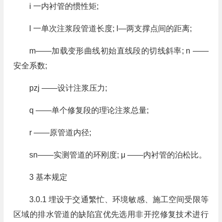
i 一内衬管的惯性矩;
l 一单次注浆段管道长度; l—两支撑点间的距离;
m——加载变形曲线初始直线段的切线斜率; n ——
安全系数;
pzj ——设计注浆压力;
q ——单个修复段的理论注浆总量;
r ——原管道内径;
sn——实测管道的环刚度; μ ——内衬管的泊松比。
3 基本规定
3.0.1 埋设于交通繁忙、环境敏感、施工空间受限等
区域的排水管道的缺陷宜优先选用非开挖修复技术进行