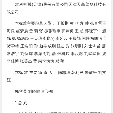
建科机械(天津)股份有限公司天津天高普华科技有
限公司
本标准主要起草人员： 于长彬 黄 欣 袁 帅 张春雷王
海良 赵梦晨 贾 莉 张 微张瑞申 郭剑勇 王 超 郭晓宇牛 超
钱 枫 杨炳晔 王枭华李晓斐 李延云 王晟劼 闫煜东胡恒千
褚学峰 王端阳 孙 航姜成刚 陈占良 张明刚 刘士杰苗 鹏
常浩宇 刘位辉 李海周刘 磊 张树帅 李汉愿 刘嵘嵘田 波
李佳博 张英杰 曹 森李为为 郑 萌
本标 准 主要 审 查 人： 陈志华 韩利民 朱敢平 刘文
江
郭容昱 刘晓敏 肖飞知
1 总 则