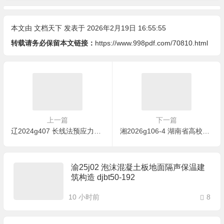
本文由
文档天下
发表于 2026年2月19日 16:55:55
转载请务必保留本文链接：
https://www.998pdf.com/70810.html
上一篇
下一篇
辽2024g407 长线法预应力混凝土实心方桩
湘2026g106-4 湖南省高校宿舍系列产品选用图集 8层装配式结构学生宿舍(＜32m)(二) pc构件设计
渝25j02 泡沫混凝土板地面隔声保温建
筑构造 djbt50-192
10 小时前
8