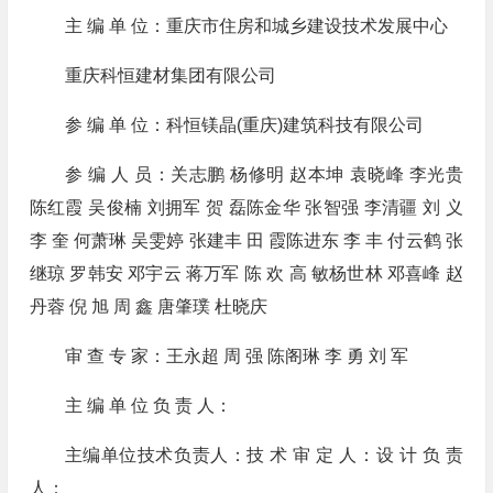
主 编 单 位：重庆市住房和城乡建设技术发展中心
重庆科恒建材集团有限公司
参 编 单 位：科恒镁晶(重庆)建筑科技有限公司
参 编 人 员：关志鹏 杨修明 赵本坤 袁晓峰 李光贵
陈红霞 吴俊楠 刘拥军 贺 磊陈金华 张智强 李清疆 刘 义
李 奎 何萧琳 吴雯婷 张建丰 田 霞陈进东 李 丰 付云鹤 张
继琼 罗韩安 邓宇云 蒋万军 陈 欢 高 敏杨世林 邓喜峰 赵
丹蓉 倪 旭 周 鑫 唐肇璞 杜晓庆
审 查 专 家：王永超 周 强 陈阁琳 李 勇 刘 军
主 编 单 位 负 责 人：
主编单位技术负责人：技 术 审 定 人：设 计 负 责
人：