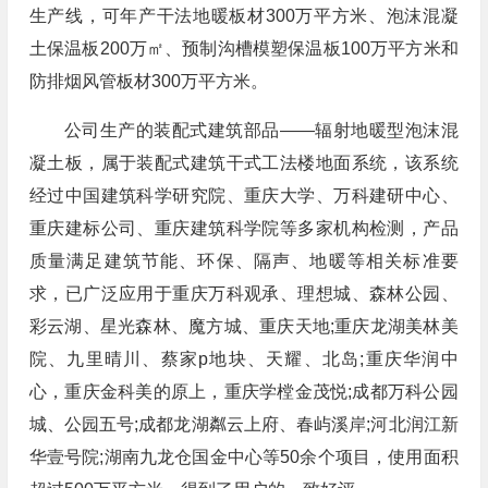
生产线，可年产干法地暖板材300万平方米、泡沫混凝
土保温板200万㎡、预制沟槽模塑保温板100万平方米和
防排烟风管板材300万平方米。
公司生产的装配式建筑部品——辐射地暖型泡沫混
凝土板，属于装配式建筑干式工法楼地面系统，该系统
经过中国建筑科学研究院、重庆大学、万科建研中心、
重庆建标公司、重庆建筑科学院等多家机构检测，产品
质量满足建筑节能、环保、隔声、地暖等相关标准要
求，已广泛应用于重庆万科观承、理想城、森林公园、
彩云湖、星光森林、魔方城、重庆天地;重庆龙湖美林美
院、九里晴川、蔡家p地块、天耀、北岛;重庆华润中
心，重庆金科美的原上，重庆学樘金茂悦;成都万科公园
城、公园五号;成都龙湖粼云上府、春屿溪岸;河北润江新
华壹号院;湖南九龙仓国金中心等50余个项目，使用面积