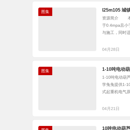
l25m105
图集
资源简介 本图
于0.4mpa
与施工，同时适
04月28日
1-10吨电
图集
1-10吨电动葫
学兔兔提供1-
式起重机电气原
04月21日
10吨电动葫