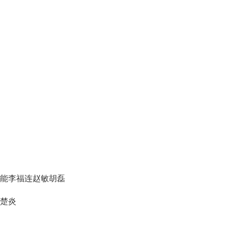
俊能李福连赵敏胡磊
熊楚炎