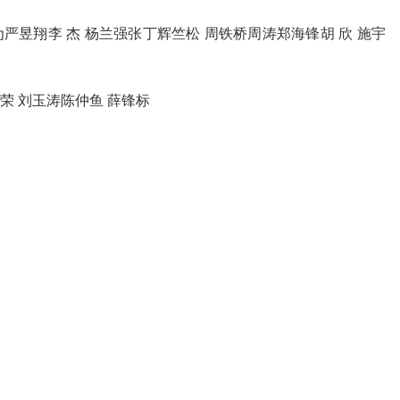
为严昱翔李 杰 杨兰强张丁辉竺松 周铁桥周涛郑海锋胡 欣 施宇
荣 刘玉涛陈仲鱼 薛锋标