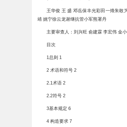
王华俊 王 盛 邓岳保丰光彩田一烽朱敢
靖 姚宁徐云龙谢继抗管小军熊署丹
主要审查人：刘兴旺 俞建霖 李宏伟 金小
目次
1总则 1
2 术语和符号 2
2.1术语 2
2.2符号 2
3基本规定 6
4 构造要求 7