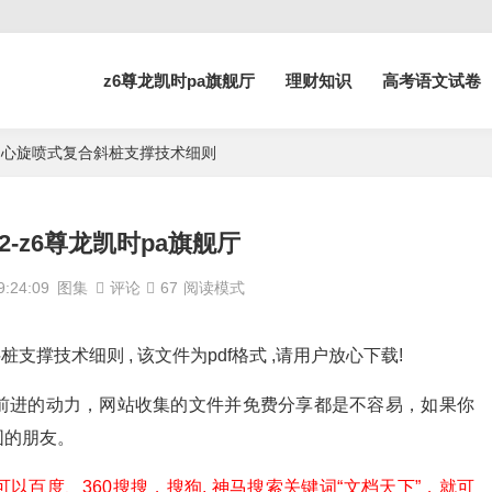
z6尊龙凯时pa旗舰厅
理财知识
高考语文试卷
5 同步同心旋喷式复合斜桩支撑技术细则
032-z6尊龙凯时pa旗舰厅
:24:09
图集
评论
67
阅读模式
复合斜桩支撑技术细则 , 该文件为pdf格式 ,请用户放心下载!
前进的动力，网站收集的文件并免费分享都是不容易，如果你
围的朋友。
百度、360搜搜，搜狗, 神马搜索关键词“文档天下”，就可