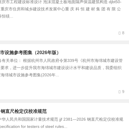
市工程建设标准设计 泡沫混凝土板地面隔声保温建筑构造 djbt50-
：重庆市住房和城乡建设技术发展中心重 庆 科 恒 建 材 集 团 有 限 公
恒镁...
8
市设施参考图集（2026年版）
有关单位： 根据杭州市人民政府令第339号《杭州市海绵城市建设管
关要求，进一步提升我市海绵城市建设设计水平和建设品质，我委组织
绵城市设施参考图集(2026年...
9
-2026 钢直尺检定仪校准规范
民共和国国家计量技术规范 jjf 2381—2026 钢直尺检定仪校准规
ecification for testers of steel rules...