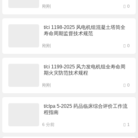
束核聚变环向场磁体线圈绝缘制造工艺
刚刚
规范
0
t/ci 1198-2025 风电机组混凝土塔筒全
寿命周期监督技术规范
刚刚
0
t/ci 1199-2025 风力发电机组全寿命周
期火灾防范技术规程
刚刚
0
t/clpa 5-2025 药品临床综合评价工作流
程指南
6 分前
1