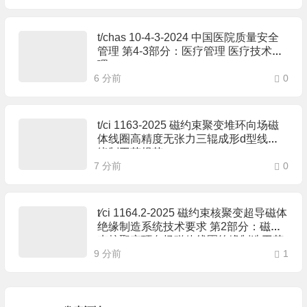
t/chas 10-4-3-2024 中国医院质量安全
管理 第4-3部分：医疗管理 医疗技术管
理
6 分前
0
t/ci 1163-2025 磁约束聚变堆环向场磁
体线圈高精度无张力三辊成形d型线圈
绕制工艺规范
7 分前
0
t∕ci 1164.2-2025 磁约束核聚变超导磁体
绝缘制造系统技术要求 第2部分：磁约
束核聚变环向场磁体线圈绝缘制造工艺
9 分前
规范
1