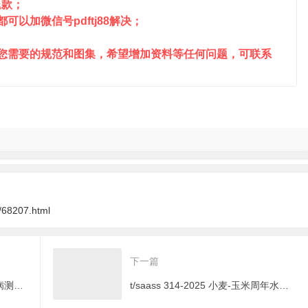
退款；
以加微信号pdftj88解决；
到您需要的规范和图集，希望增加资料等任何问题，可联系
/68207.html
下一篇
t/saass 316-2025 苹果炭疽叶枯病测报与绿色防控技术规程
t/saass 314-2025 小麦-玉米周年水氮精准调控与抗逆生产技术规程