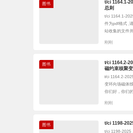
t/ci 116
图书
总则
t/ci 1164
件为pdf格式
站收集的文件并免
刚刚
t∕ci 116
图书
磁约束核聚变
t∕ci 116
变环向场磁体线圈
你们好，你们的支
刚刚
t/ci 11
图书
t/ci 1198