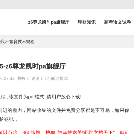
z6尊龙凯时pa旗舰厅
理财知识
高考语文试卷
5 冬小麦良种繁育技术规程
 315-z6尊龙凯时pa旗舰厅
:27:32
图书
评论
14
阅读模式
术规程 , 该文件为pdf格式 ,请用户放心下载!
前进的动力，网站收集的文件并免费分享都是不容易，如果你
围的朋友。
百度、360搜搜，搜狗, 神马搜索关键词“文档天下”，就可