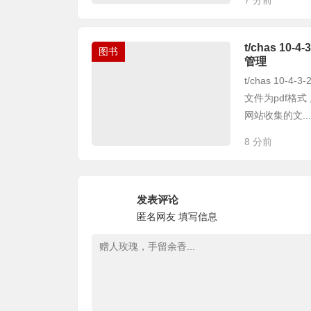
7 分前
t/chas 1
图书
管理
t/chas 10
文件为pdf格
网站收集的文...
8 分前
发表评论
匿名网友
填写信息