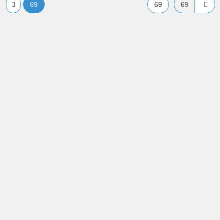
69
69
z6尊龙凯时pa旗舰厅 copyright2019-2026 © 文档天下 z6尊龙凯