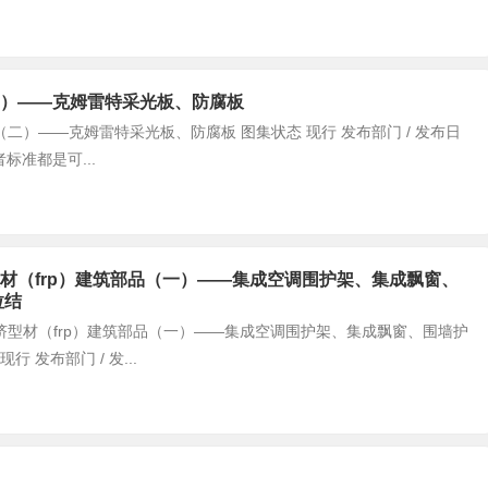
造（二）——克姆雷特采光板、防腐板
构造（二）——克姆雷特采光板、防腐板 图集状态 现行 发布部门 / 发布日
者标准都是可...
材料拉挤型材（frp）建筑部品（一）——集成空调围护架、集成飘窗、
拉结
复合材料拉挤型材（frp）建筑部品（一）——集成空调围护架、集成飘窗、围墙护
发布部门 / 发...