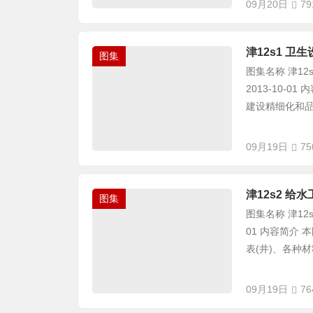
09月20日
79
津12s1 卫
图集
图集名称 津12
2013-10-
建设精细化和品质
09月19日
75
津12s2 给水
图集
图集名称 津12s
01 内容简介
表(井)、各种材料
09月19日
76