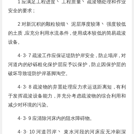
1 应满足工程进度丶 工程质量丶 疏浚物处理和作业
安全的要求 ;
2 对新沉积的颗粒较细丶 泥层厚度较薄丶 强度较低
的土质 ,应充分利用水流条件 , 使用成本较低的简易疏浚
设备。
4· 3· 7 疏浚工作应保证堤防护岸安全 , 防止塌岸 , 对
河道内的砂砾粗化保护层应予以保护 , 防止因保护层的
破坏导致堤防护岸基脚淘空。
4· 3· 8 疏浚物的弃置处理应力求运送距离短 , 有利
于发挥疏浚设备能力 , 并充分考虑疏浚物的综合利用和
减少对环境的污染。
4· 3· 9 应清除河床内的阻水障碍物。
4· 3· 10 河道凹岸丶 束水河段的河床应无冲刷深