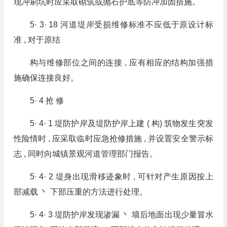
现冲刷坑时应采取砌筑或抛石护底等防冲加固措施。
5· 3· 18 河道堤岸受损维修标准不应低于原设计标
准 , 对于原结
构与维修部位之间的连接 , 应有相应的结构加强措
施确保连接良好。
5· 4 抢 修
5· 4· 1 堤防护岸及堤防护岸上建 ( 构) 筑物发生突发
性险情时 , 应采取临时应急抢修措施 , 并设置安全警示标
志 , 同时向城镇景观河道管理部门报告。
5· 4· 2 堤身出现滑移迹象时 , 可针对产生原因按上
部减载 丶 下部压重的方法进行处理。
5· 4· 3 堤防护岸发现渗漏 丶 墙后地面出现少量冒水