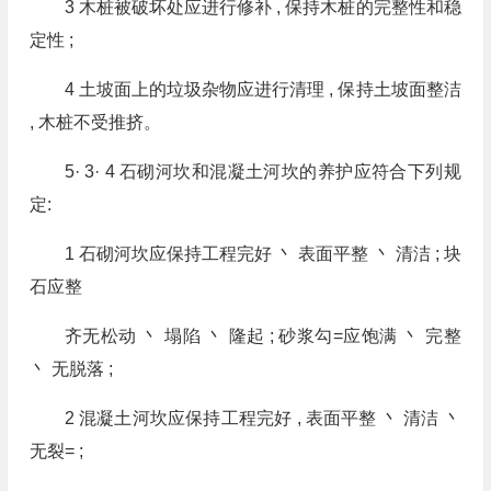
3 木桩被破坏处应进行修补 , 保持木桩的完整性和稳
定性 ;
4 土坡面上的垃圾杂物应进行清理 , 保持土坡面整洁
, 木桩不受推挤。
5· 3· 4 石砌河坎和混凝土河坎的养护应符合下列规
定:
1 石砌河坎应保持工程完好 丶 表面平整 丶 清洁 ; 块
石应整
齐无松动 丶 塌陷 丶 隆起 ; 砂浆勾=应饱满 丶 完整
丶 无脱落 ;
2 混凝土河坎应保持工程完好 , 表面平整 丶 清洁 丶
无裂= ;