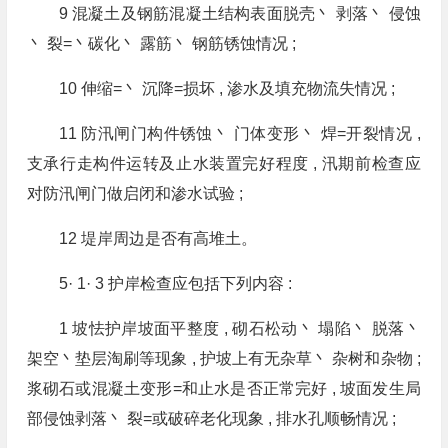
9 混凝土及钢筋混凝土结构表面脱壳丶 剥落丶 侵蚀
丶 裂=丶碳化丶 露筋丶 钢筋锈蚀情况 ;
10 伸缩=丶 沉降=损坏 , 渗水及填充物流失情况 ;
11 防汛闸门构件锈蚀丶 门体变形丶 焊=开裂情况 ,
支承行走构件运转及止水装置完好程度 , 汛期前检查应
对防汛闸门做启闭和渗水试验 ;
12 堤岸周边是否有高堆土。
5· 1· 3 护岸检查应包括下列内容 :
1 坡怯护岸坡面平整度 , 砌石松动丶 塌陷丶 脱落丶
架空丶垫层淘刷等现象 , 护坡上有无杂草丶 杂树和杂物 ;
浆砌石或混凝土变形=和止水是否正常完好 , 坡面发生局
部侵蚀剥落丶 裂=或破碎老化现象 , 排水孔顺畅情况 ;