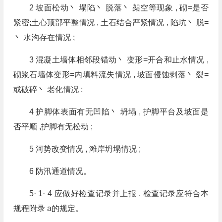
2 坡面松动丶 塌陷丶 脱落丶 架空等现象 , 砌=是否
紧密;土心顶部平整情况 , 土石结合严紧情况 , 陷坑丶 脱=
丶 水沟存在情况 ;
3 混凝土墙体相邻段错动丶 变形=开合和止水情况 ,
砌浆石墙体变形=内填料流失情况 , 坡面侵蚀剥落丶 裂=
或破碎丶 老化情况 ;
4 护脚体表面有无凹陷丶 坍塌 , 护脚平台及坡面是
否平顺 ,护脚有无松动 ;
5 河势改变情况 , 滩岸坍塌情况 ;
6 防汛通道情况。
5· 1· 4 应做好检查记录并上报 , 检查记录应符合本
规程附录 a的规定。