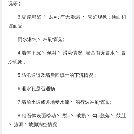
况等 ;
3 堤岸塌陷 丶 裂= ; 有无渗漏 丶 管涌现象 ; 顶面和
坡面受
雨水淋蚀丶 冲刷情况 ;
4 墙体下沉丶 倾斜丶 滑动情况 ; 墙基有无冒水丶 冒
沙现象 ;
5 防汛通道及墙后回填土的下沉情况 ;
6 泄水孔是否通畅 ;
7 墙前土坡或滩地受水流丶 船行波冲刷情况 ;
8 砌石体表面松动丶 裂=丶 破损丶 勾=脱落丶 鼓肚
丶 渗漏丶坡脚淘空情况 ;