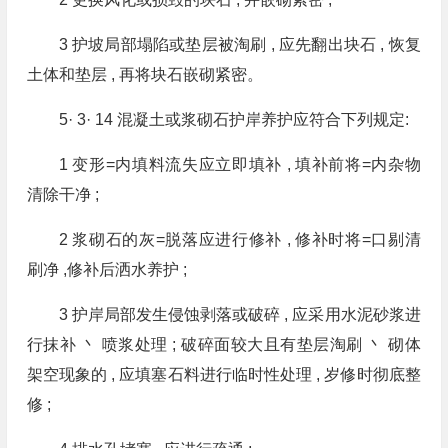
3 护坡局部塌陷或垫层被淘刷 , 应先翻出块石 , 恢复
土体和垫层 , 再将块石嵌砌紧密。
5· 3· 14 混凝土或浆砌石护岸养护应符合下列规定:
1 变形=内填料流失应立即填补 , 填补前将=内杂物
清除干净 ;
2 浆砌石的灰=脱落应进行修补 , 修补时将=口剔清
刷净 ,修补后洒水养护 ;
3 护岸局部发生侵蚀剥落或破碎 , 应采用水泥砂浆进
行抹补 丶 喷浆处理 ; 破碎面较大且有垫层淘刷 丶 砌体
架空现象的 , 应填塞石料进行临时性处理 , 岁修时彻底整
修 ;