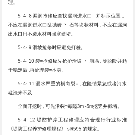
理。
5· 4· 8 漏洞抢修应查找漏洞进水口 , 并标示位置 。
不应在漏洞进水口乱抛砖 丶 石等块状材料 , 不应在漏洞
出水口用不透水材料强塞硬堵。
5· 4· 9 滑坡抢修时应避免打桩。
5· 4· 10 裂=抢修应先抢护滑坡 丶 崩塌 , 等脱险并趋
于稳定后 ,再处理裂=本身。
5· 4· 11 漏水严重的横向裂= , 在险情紧急或者河水
猛涨来不及
全面开挖时 , 可先沿裂=每隔3m~5m挖竖井截堵。
5· 4· 12 堤防护岸工程修理应符合现行行业标准
《堤防工程养护修理规程》 sl/t595 的规定。