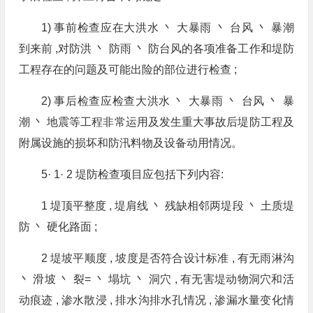
1) 事前检查应在大洪水 丶 大暴雨 丶 台风 丶 暴潮
到来前 ,对防洪 丶 防雨 丶 防台风的各项准备工作和堤防
工程存在的问题及可能出险的部位进行检查 ;
2) 事后检查应检查大洪水 丶 大暴雨 丶 台风 丶 暴
潮 丶 地震等工程非常运用及发生重大事故后堤防工程及
附属设施的损坏和防汛料物及设备动用情况。
5· 1· 2 堤防检查项目应包括下列内容:
1 堤顶平整度 , 堤肩线 丶 残缺相邻两堤段 丶 土质堤
防 丶 硬化路面 ;
2 堤坡平顺度 , 坡度是否符合设计标准 , 有无雨淋沟
丶 滑坡 丶 裂= 丶 塌坑 丶 洞穴 , 有无害堤动物洞穴和活
动痕迹 , 渗水散浸 , 排水沟排水孔情况 , 渗漏水量变化情