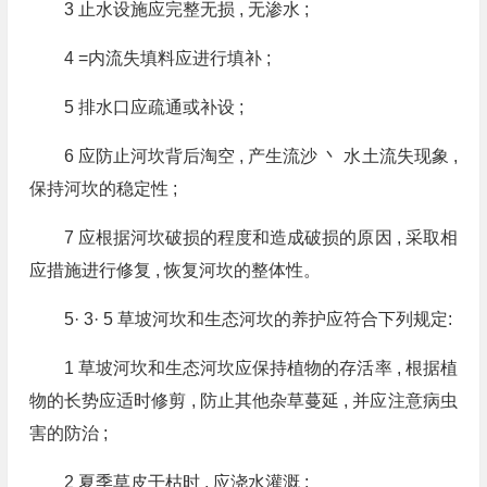
3 止水设施应完整无损 , 无渗水 ;
4 =内流失填料应进行填补 ;
5 排水口应疏通或补设 ;
6 应防止河坎背后淘空 , 产生流沙 丶 水土流失现象 ,
保持河坎的稳定性 ;
7 应根据河坎破损的程度和造成破损的原因 , 采取相
应措施进行修复 , 恢复河坎的整体性。
5· 3· 5 草坡河坎和生态河坎的养护应符合下列规定:
1 草坡河坎和生态河坎应保持植物的存活率 , 根据植
物的长势应适时修剪 , 防止其他杂草蔓延 , 并应注意病虫
害的防治 ;
2 夏季草皮干枯时 , 应浇水灌溉 ;