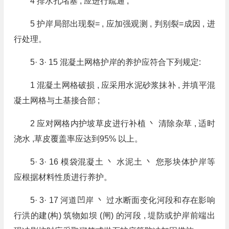
4 排水孔堵塞 , 应进行疏通 ;
5 护岸局部出现裂= , 应加强观测 , 判别裂=成因 , 进
行处理。
5· 3· 15 混凝土网格护岸的养护应符合下列规定:
1 混凝土网格破损 , 应采用水泥砂浆抹补 , 并填平混
凝土网格与土基接合部 ;
2 应对网格内护坡草皮进行补植 丶 清除杂草 , 适时
浇水 ,草皮覆盖率应达到95% 以上。
5· 3· 16 模袋混凝土 丶 水泥土 丶 您形块体护岸等
应根据材料性质进行养护。
5· 3· 17 河道凹岸 丶 过水断面变化河段和存在影响
行洪的建(构) 筑物如坝 (闸) 的河段 , 堤防或护岸前端出