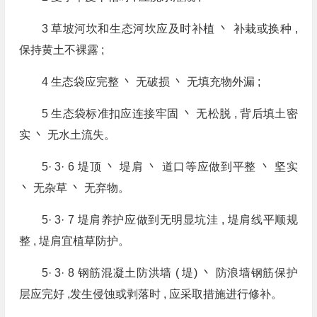
3 草坡河坎和生态河坎应及时补植 丶 补栽或换种 ,
保持黄土不裸露 ;
4 生态袋应完整 丶 无破损 丶 无填充物外漏 ;
5 生态袋标准扣应连接牢固 丶 无松脱 , 背后填土密
实 丶 无水土流失。
5· 3· 6 堤顶 丶 堤肩 丶 道口等应做到平整 丶 坚实
丶 无杂草 丶 无弃物。
5· 3· 7 堤肩养护应做到无明显坑洼 , 堤肩线平顺规
整 , 堤肩宜植草防护。
5· 3· 8 钢筋混凝土防洪墙 ( 堤) 丶 防浪墙钢筋保护
层应完好 ,发生侵蚀或剥落时 , 应采取措施进行修补。