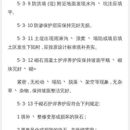
5· 3· 9 防洪墙 (堤) 附近地面发现水沟 丶 坑洼应填
平。
5· 3· 10 防渗保护层应保持完好无损。
5· 3· 11 土堤出现雨淋沟 丶 浪窝 丶 塌陷或墙后填
土区发生下陷时 , 应按原设计标准填补夯实。
5· 3· 12 砌石混凝土护岸养护应保持坡面平顺 丶 砌
块完好 丶 砌=
紧密 , 无松动 丶 塌陷 丶 脱落 丶 架空等现象 , 无杂
草 丶 杂物 , 保持坡面整洁完好。
5· 3· 13 干砌石护岸养护应符合下列规定:
1 填补 丶 整修变形或损坏的块石 ;
2 更换风化或损毁的块石 , 并嵌砌紧密 ;