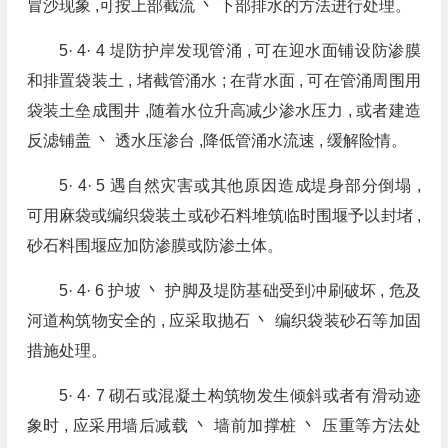
冒沙现象 ,可按上部截流 丶 下部排水的方法进行处理。
5· 4· 4 堤防护岸发现管涌 , 可在迎水面铺设防渗膜
和排置袋装土 , 堵截管涌水 ; 在背水面 , 可在管涌周围用
袋装土垒成围井 ,随着水位升高减少渗水压力 , 或者建造
反滤铺盖 丶 透水压渗台 ,降低管涌水流速 , 缓解险情。
5· 4· 5 遇自然灾害或其他原因造成堤身部分倒塌 ,
可用麻袋或编织袋装土或砂石料堆筑临时围堰予以封堵 ,
砂石料围堰应加防渗膜或防渗土体。
5· 4· 6 护坡 丶 护脚及堤防基础受到冲刷破坏 , 危及
河道构筑物安全的 , 应采取抛石 丶 编织袋装砂石等加固
措施处理。
5· 4· 7 砌石或混凝土构筑物发生倾斜或者有滑动迹
象时 , 应采用墙后减载 丶 墙前加撑桩 丶 压重等方法处