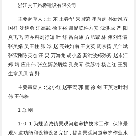
浙江交工路桥建设有限公司
主要起草人 : 王 东 王春华 朱国荣 崔向虎 孙新凤方
国祥 沈继勇 汪高武 徐玉裕 谢涵聪许方安 沈洪成 严 阳
奚飞飞 蒋亦科刘行知 叶 舒 吕向炜 方旭耀 林 伟刘华春
张美娟 吴玉柱 张 晔 赵 亮钱如南 王文英 周京扬 吴仁斌
张宏刚陈英杰 汪 炅 万海龙 胡小坚 奚洪波郑孙秀 赵永江
郑 靖 应伟伟 张立新谢炳煌 孔美琴 侯苏铃 杨金红 王贤
生章贝贝 袁 野
主要审查人 : 沈小红 赵宇宏 郭 丽 徐 剑 王英达叶利
伟 王伟栋
1 总 则
1· 0· 1 为规范城镇景观河道养护技术工作 , 保障景
观河道功能和设施设备完好 , 提高景观河道养护作业水