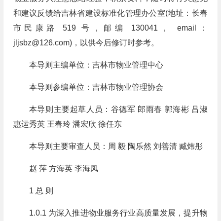
和建议反馈给吉林省建设标准化管理办公室(地址：长春
市民康路 519 号，邮编 130041， email：
jljsbz@126.com
)，以供今后修订时参考。
本导则主编单位：吉林市物业管理中心
本导则参编单位：吉林市物业管理协会
本导则主要起草人员：谷德军 郎雨春 郭海彬 吕淑
惠运秀英 王春玲 潘宏欣 徐任东
本导则主要审查人员：周 毅 陶乐然 刘善清 臧炜彤
赵 萍 方海英 李海凤
1 总 则
1.0.1 为深入推进物业服务行业高质量发展，提升物