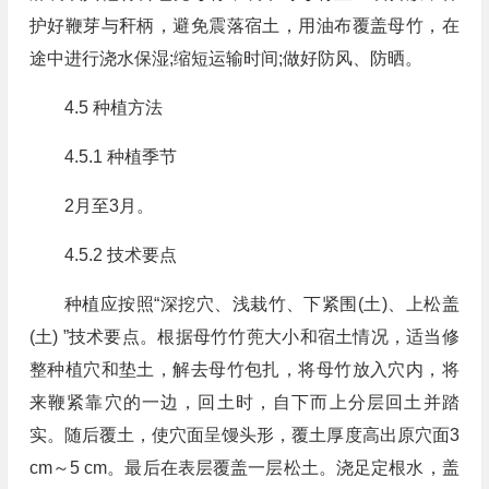
护好鞭芽与秆柄，避免震落宿土，用油布覆盖母竹，在
途中进行浇水保湿;缩短运输时间;做好防风、防晒。
4.5 种植方法
4.5.1 种植季节
2月至3月。
4.5.2 技术要点
种植应按照“深挖穴、浅栽竹、下紧围(土)、上松盖
(土) ”技术要点。根据母竹竹蔸大小和宿土情况，适当修
整种植穴和垫土，解去母竹包扎，将母竹放入穴内，将
来鞭紧靠穴的一边，回土时，自下而上分层回土并踏
实。随后覆土，使穴面呈馒头形，覆土厚度高出原穴面3
cm～5 cm。最后在表层覆盖一层松土。浇足定根水，盖