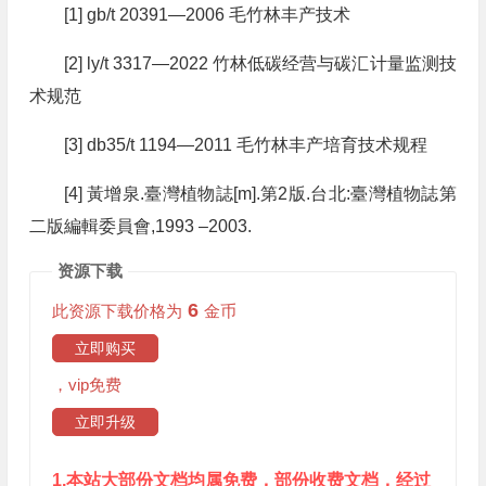
[1] gb/t 20391—2006 毛竹林丰产技术
[2] ly/t 3317—2022 竹林低碳经营与碳汇计量监测技
术规范
[3] db35/t 1194—2011 毛竹林丰产培育技术规程
[4] 黃增泉.臺灣植物誌[m].第2版.台北:臺灣植物誌第
二版編輯委員會,1993 –2003.
资源下载
6
此资源下载价格为
金币
立即购买
，vip免费
立即升级
1.本站大部份文档均属免费，部份收费文档，经过