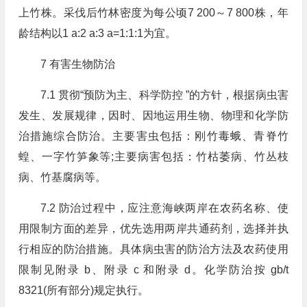
上竹株。采伐后竹林密度为每公顷7 200～7 800株，年
龄结构以1 a:2 a:3 a=1:1:1为宜。
7 有害生物防治
7.1 贯彻“预防为主、科学防控 ”的方针，根据病虫害
发生、发展规律，因时、因地运用生物、物理和化学防
治措施综合防治。主要害虫包括：刚竹毒蛾、青脊竹
蝗、一字竹笋象等;主要病害包括：竹枯萎病、竹丛枝
病、竹基腐病等。
7.2 防治过程中，应注意海峡两岸在农药名称、使
用限制方面的差异，优先选用两岸共通药剂，选择并执
行相应的防治措施。具体病虫害的防治方法及农药使用
限制见附录 b、附录 c 和附录 d。化学防治按 gb/t
8321(所有部分)规定执行。