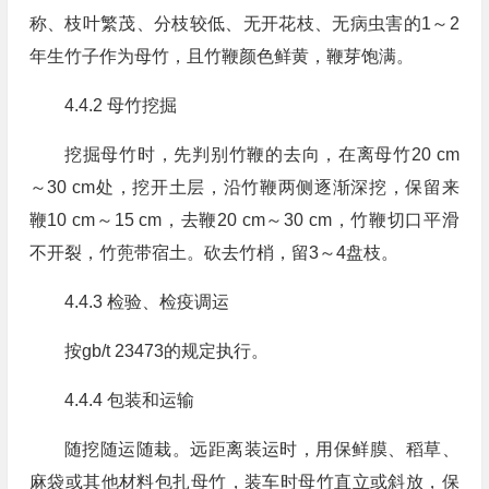
称、枝叶繁茂、分枝较低、无开花枝、无病虫害的1～2
年生竹子作为母竹，且竹鞭颜色鲜黄，鞭芽饱满。
4.4.2 母竹挖掘
挖掘母竹时，先判别竹鞭的去向，在离母竹20 cm
～30 cm处，挖开土层，沿竹鞭两侧逐渐深挖，保留来
鞭10 cm～15 cm，去鞭20 cm～30 cm，竹鞭切口平滑
不开裂，竹蔸带宿土。砍去竹梢，留3～4盘枝。
4.4.3 检验、检疫调运
按gb/t 23473的规定执行。
4.4.4 包装和运输
随挖随运随栽。远距离装运时，用保鲜膜、稻草、
麻袋或其他材料包扎母竹，装车时母竹直立或斜放，保