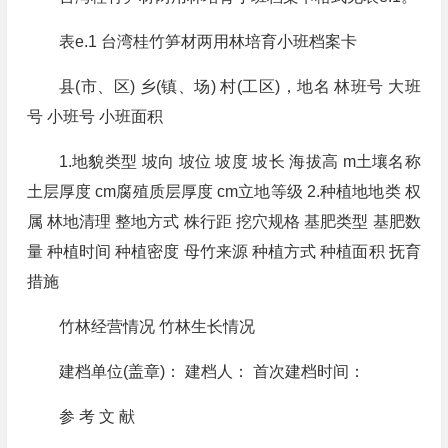
表e.1 台湾桂竹笋材两用林培育小班档案卡
县(市、区) 乡(镇、场) 村(工区)，地名 林班号 大班
号 小班号 小班面积
1.地貌类型 坡向 坡位 坡度 坡长 海拔高 m土壤名称
土层厚度 cm腐殖质层厚度 cm立地等级 2.种植地地类 权
属 林地清理 整地方式 株行距 挖穴规格 基肥类型 基肥数
量 种植时间 种植密度 母竹来源 种植方式 种植面积 抚育
措施
竹林经营情况 竹林生长情况
建档单位(盖章)： 建档人： 首次建档时间：
参 考 文 献