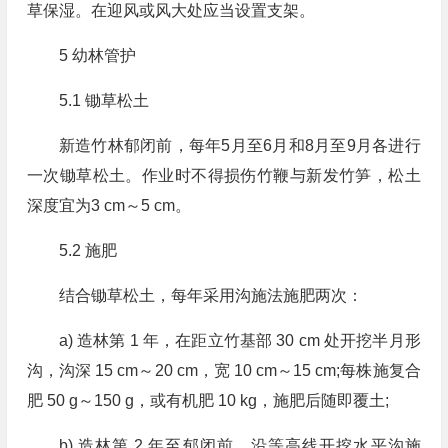
草保湿。在迎风或风大处应当设置支架。
5 幼林管护
5.1 锄草松土
新造竹林郁闭前，每年5月至6月和8月至9月各进行
一次锄草松土。作业时不得损伤竹鞭与新发竹笋，松土
深度宜为3 cm～5 cm。
5.2 施肥
结合锄草松土，每年采用沟施法施肥两次：
a) 造林第 1 年，在距立竹基部 30 cm 处开挖半月形
沟，沟深 15 cm～20 cm，宽 10 cm～15 cm;每株施复合
肥 50 g～150 g，或有机肥 10 kg，施肥后随即覆土;
b) 造林第 2 年至郁闭前，沿等高线开挖水平沟施