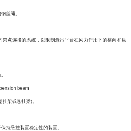
的钢丝绳。
约束点连接的系统，以限制悬吊平台在风力作用下的横向和纵
物。
pension beam
悬挂架或悬挂梁)。
于保持悬挂装置稳定性的装置。