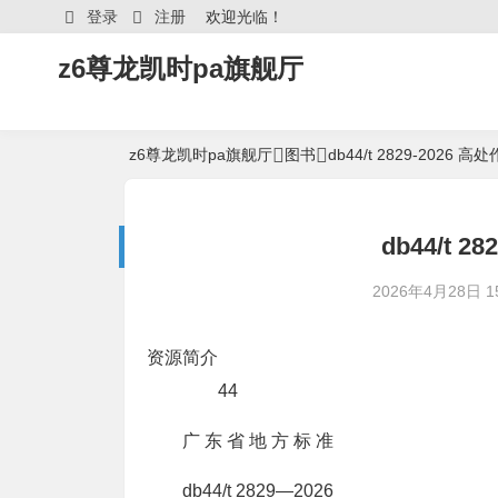
登录
注册
欢迎光临！
z6尊龙凯时pa旗舰厅
z6尊龙凯时pa旗舰厅
图书
db44/t 2829-202
db44/t 
2026年4月28日 15
资源简介
44
广 东 省 地 方 标 准
db44/t 2829—2026