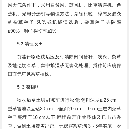
风天气条件下，采用自然风、鼓风机、比重清选机、色
选机、光电分选机等物理方法，剔除秕粒、碎屑及混杂
的杂草种子;风选或机械清选后，杂草种子去除率
≥90%，种子损伤率≤1%;
5.2 清理农田
前茬作物收获后应及时清除田间秸秆、残株、杂草
及地边埂杂草，集中堆沤或无害化处理。播种前应确保
田面无可见杂草植株。
5. 3 深翻地
秋收后至土壤封冻前进行秋翻;翻耕深度≥ 25 cm，
重草害地块宜达30 cm，确保将0 cm～10 cm土层内杂草
种子翻埋至10 cm以下;翻埋前茬作物残体及已出苗杂
草，做到土壤覆盖严密、无裸露杂草;每3～5年实施一次