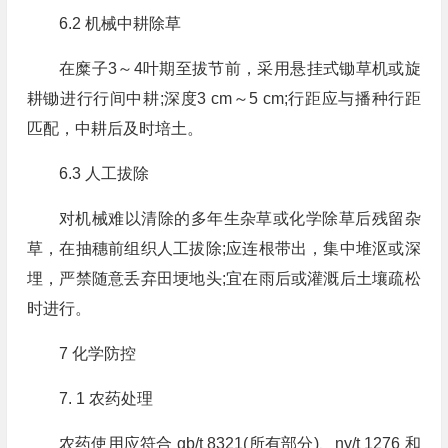
6.2 机械中耕除草
在糜子3～4叶期至拔节前，采用悬挂式锄草机或旋
耕锄进行行间中耕;深度3 cm～5 cm;行距应与播种行距
匹配，中耕后及时培土。
6.3 人工拔除
对机械难以清除的多年生杂草或化学除草后残留杂
草，在抽穗前组织人工拔除;应连根带出，集中堆沤或深
埋，严禁随意丢弃田埂地头;宜在雨后或灌溉后土壤疏松
时进行。
7 化学防控
7. 1 农药处理
农药使用应符合 gb/t 8321(所有部分)、ny/t 1276 和