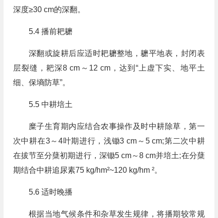
深度≥30 cm的深翻。
5.4 播前耙耱
深翻或旋耕后应适时耙耱整地，耱平地表，封闭表
层裂缝，耙深8 cm～12 cm，达到“上虚下实、地平土
细、保墒防草”。
5.5 中耕培土
糜子生育期内应结合农事操作及时中耕除草，第一
次中耕在3～4叶期进行，浅锄3 cm～5 cm;第二次中耕
在拔节至分蘖初期进行，深锄5 cm～8 cm并培土;在分蘖
期结合中耕追尿素75 kg/hm²~120 kg/hm ²。
5.6 适时晚播
根据当地气候条件和杂草发生规律，将播期较常规