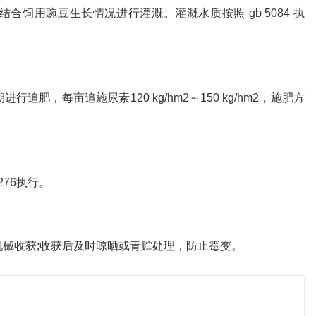
饲用豌豆生长情况进行灌溉。灌溉水质按照 gb 5084 执
肥，每亩追施尿素120 kg/hm2～150 kg/hm2，施肥方
276执行。
械收获;收获后及时晾晒或青贮处理，防止霉变。