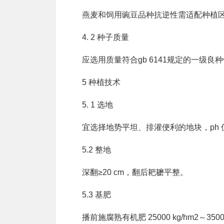
燕麦和饲用豌豆品种抗逆性需适配种植区
4. 2 种子质量
应选用质量符合gb 6141规定的一级良
5 种植技术
5. 1 选地
宜选择地势平坦、排灌便利的地块，ph 值为
5.2 整地
深翻≥20 cm，翻后耙耱平整。
5.3 基肥
播前施腐熟有机肥 25000 kg/hm2～35000