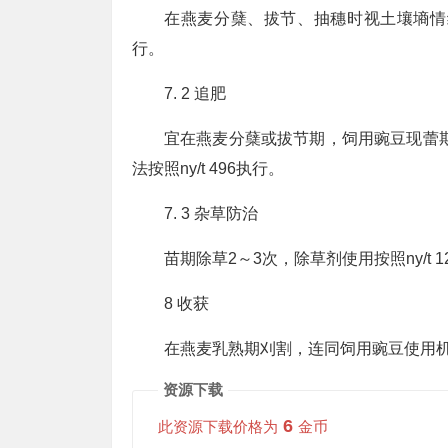
在燕麦分蘖、拔节、抽穗时视土壤墒情结合
行。
7. 2 追肥
宜在燕麦分蘖或拔节期，饲用豌豆现蕾期进行追
法按照ny/t 496执行。
7. 3 杂草防治
苗期除草2～3次，除草剂使用按照ny/t 1
8 收获
在燕麦乳熟期刈割，连同饲用豌豆使用机
资源下载
6
此资源下载价格为
金币