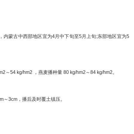
，内蒙古中西部地区宜为4月中下旬至5月上旬;东部地区宜为5
4 kg/hm2 ，燕麦播种量 80 kg/hm2～84 kg/hm2。
 cm～3cm，播后及时覆土镇压。