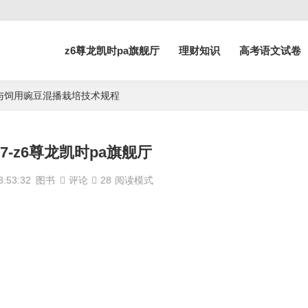
z6尊龙凯时pa旗舰厅
理财知识
高考语文试卷
26 燕麦与饲用豌豆混播栽培技术规程
4367-z6尊龙凯时pa旗舰厅
:53:32
图书
评论
28
阅读模式