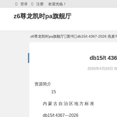
登录
注册
欢迎光临！
z6尊龙凯时pa旗舰厅
z6尊龙凯时pa旗舰厅
图书
db15/t 4367-20
db15/t 
2026年4月24日 08
资源简介
15
内 蒙 古 自 治 区 地 方 标 准
db15/t 4367—2026