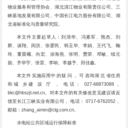
物业服务和管理协会、湖北清江物业有限责任公司、三
峡基地发展有限公司、中国长江电力股份有限公司、湖
北省标准化与质量研究院。
本文件主要起草人：刘清华、冯素军、熊杰、刘
辉、谈翔、闵洪、张爱民、韩玉华、李娟、王代飞、鞠
玲、董晨曦、向宏、涂海燕、张明、曹荣、邓敏、续元
勋、齐华宇、张雷、李响、李越予、田佳鑫。
本文件 实施应用中 的疑 问 ， 可 咨询湖 北 省住房
和城 乡建 设 厅 ， 电话： 027-68873088，
bkc@hbszjt.net.cn
。对本文件的有关修改意见建议请反
馈至长江三峡实业有限公司， 电话： 0717-6762052，
邮箱：
zhang_aimin@ctg.com.cn
。
水电站公共区域运行保障标准