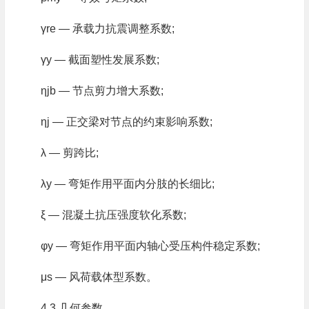
γre — 承载力抗震调整系数;
γy — 截面塑性发展系数;
ηjb — 节点剪力增大系数;
ηj — 正交梁对节点的约束影响系数;
λ — 剪跨比;
λy — 弯矩作用平面内分肢的长细比;
ξ — 混凝土抗压强度软化系数;
φy — 弯矩作用平面内轴心受压构件稳定系数;
μs — 风荷载体型系数。
4.3 几何参数