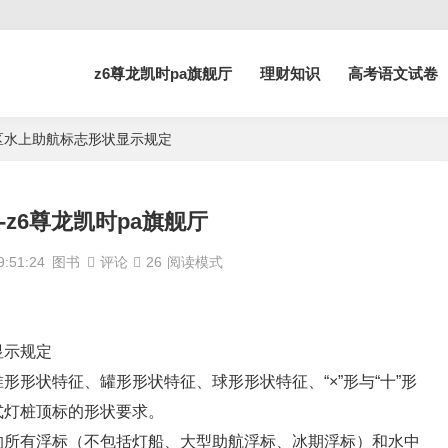
z6尊龙凯时pa旗舰厅
理财知识
高考语文试卷
中国海区水上助航标志形状显示规定
61-z6尊龙凯时pa旗舰厅
:51:24
图书
评论
26
阅读模式
状显示规定
形状特征、罐形形状特征、球形形状特征、“×”形与“十”形
式灯桩顶标的形状要求。
的所有浮标（不包括灯船、大型助航浮标、冰期浮标）和水中