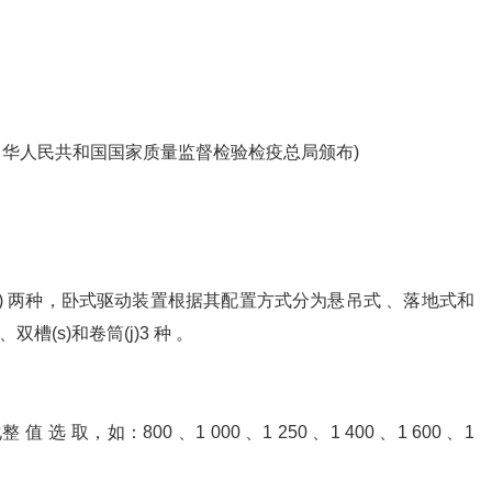
细则(中华人民共和国国家质量监督检验检疫总局颁布)
 w) 两种，卧式驱动装置根据其配置方式分为悬吊式 、落地式和
槽(s)和卷筒(j)3 种 。
值 选 取，如：800 、1 000 、1 250 、1 400 、1 600 、1