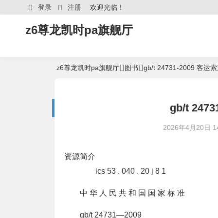
登录
注册
欢迎光临！
z6尊龙凯时pa旗舰厅
z6尊龙凯时pa旗舰厅
图书
gb/t 24731-2009
gb/t 2
2026年4月20日 14
资源简介
ics 53 . 040 . 20 j 8 1
中 华 人 民 共 和 国 国 家 标 准
gb/t 24731—2009