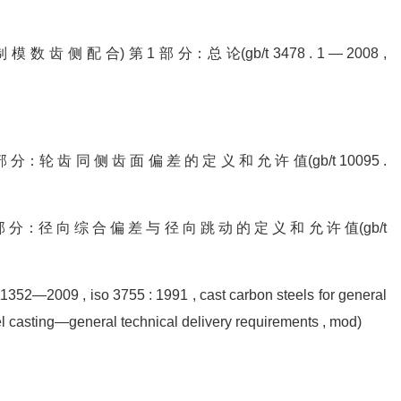
模 数 齿 侧 配 合) 第 1 部 分：总 论(gb/t 3478 . 1 — 2008 ,
1 部 分：轮 齿 同 侧 齿 面 偏 差 的 定 义 和 允 许 值(gb/t 10095 .
 2 部 分：径 向 综 合 偏 差 与 径 向 跳 动 的 定 义 和 允 许 值(gb/t
009 , iso 3755 : 1991 , cast carbon steels for general
el casting—general technical delivery requirements , mod)