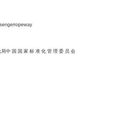
assengerropeway
 国 家 标 准 化 管 理 委 员 会