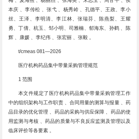
梅 、麦海燕 、杨丽杰 、张海英 、宋志玉 、周甘平 、侯
本庆 、李传松 、张弋 、杨秀岭 、孔德平、王政、李小
丝、王泽、李明清、李江林、张瑞芬、陈燕梨、王耀
勇、丁倩、杭玉、邹小明、司雅楠、郁海东、孙鹤 、陈
辉 、康媛 、李纪伟 、张宏丽 、张毅 。
t/cmeas 081—2026
医疗机构药品集中带量采购管理规范
1 范围
本文件规定了医疗机构药品集中带量采购管理工作
中的组织架构与工作职责 、合同用量的测算与报量 、药
品目录的优化管理 、药品的采购与供应保障 、药品的使
用监测与考核 、药品的质量与不良反应监测及管理以及
临床评价等各要素 。