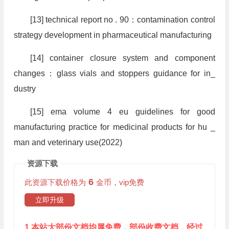
[13] technical report no . 90：contamination control
strategy development in pharmaceutical manufacturing
[14] container closure system and component
changes：glass vials and stoppers guidance for in_
dustry
[15] ema volume 4 eu guidelines for good
manufacturing practice for medicinal products for hu _
man and veterinary use(2022)
资源下载
6
此资源下载价格为
金币，vip免费
立即升级
1.本站大部份文档均属免费，部份收费文档，经过