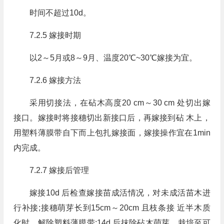
时间不超过10d。
7.2.5 嫁接时期
以2～5月或8～9月、温度20℃~30℃嫁接为宜。
7.2.6 嫁接方法
采用切接法，在砧木高度20 cm～30 cm 处切出嫁
接口。嫁接时将接穗切出新接口后，再嫁接到砧 木上，
用塑料薄膜带自下而上包扎嫁接面，嫁接操作宜在1min
内完成。
7.2.7 嫁接后管理
嫁接10d 后检查嫁接苗成活情况，对未成活苗木进
行补接;接穗萌芽长到15cm～20cm 且枝条接 近半木质
化时，解除塑料薄膜带;14d 后抹除砧木萌芽，栽培至可