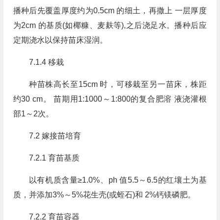
播种后先覆盖厚度约为0.5cm 的细土，再撒上 一层厚度
为2cm 的基质(如椰糠、麦麸等),之后浇足水。播种后应
定期浇水以保持苗床湿润。
7.1.4 移栽
种苗株高长至15cm 时，可移栽至另一苗床，株距
约30 cm。 苗期用1:1000～1:800的复合肥溶 液浇灌根
部1～2次。
7.2 嫁接苗培育
7.2.1 育苗基质
以有机质含量≥1.0%、ph 值5.5～6.5的红壤土为基
质，并添加3%～5%花生壳(或蛭石)和 2%钙镁磷肥。
7.2.2 育苗容器