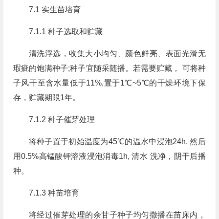
7.1 实生苗培育
7.1.1 种子选取和贮藏
清洗浮选，收集大小均匀、颜色鲜亮、表面光滑无
瑕疵的饱满种子;种子宜随采随播。若需要贮藏， 可将种
子风干至含水量低于11%,置于1℃~5℃的干燥环境下保
存，贮藏期限1年。
7.1.2 种子催芽处理
将种子置于初始温度为45℃的温水中浸泡24h, 然后
用0.5%高锰酸钾溶液浸泡消毒1h, 清水 洗净，阴干后播
种。
7.1.3 种苗培育
将经过催芽处理的余甘子种子均匀撒播在苗床内，