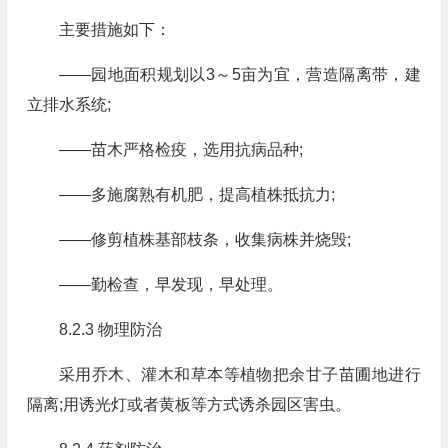
主要措施如下：
——园地面积规划以3～5亩为宜，营造隔离带，建
立排水系统;
——苗木严格检疫，选用抗病品种;
——多施腐熟有机肥，提高植株抵抗力;
——修剪植株基部枝条，收集病株并烧毁;
——勤检查，早发现，早处理。
8.2.3 物理防治
采用乔木、灌木和草本等植物把余甘子苗圃地进行
隔离;用诱光灯或者黄板等方式诱杀园区害虫。