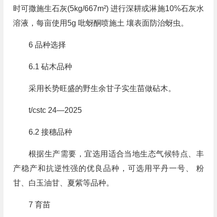
时可撒施生石灰(5kg/667m²) 进行深耕或淋施10%石灰水
溶液，每亩使用5g 吡蚜酮喷施土 壤表面防治蚜虫。
6 品种选择
6.1 砧木品种
采用长势旺盛的野生余甘子实生苗做砧木。
t/cstc 24—2025
6.2 接穗品种
根据生产需要，宜选用适合当地生态气候特点、丰
产稳产和抗逆性强的优良品种，可选用平丹一号、 粉
甘、白玉油甘、夏紫等品种。
7 育苗