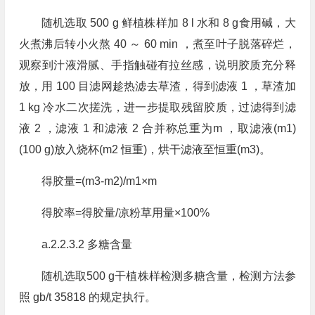
随机选取 500 g 鲜植株样加 8 l 水和 8 g食用碱，大
火煮沸后转小火熬 40 ～ 60 min ，煮至叶子脱落碎烂，
观察到汁液滑腻、手指触碰有拉丝感，说明胶质充分释
放，用 100 目滤网趁热滤去草渣，得到滤液 1 ，草渣加
1 kg 冷水二次搓洗，进一步提取残留胶质，过滤得到滤
液 2 ，滤液 1 和滤液 2 合并称总重为m ，取滤液(m1)
(100 g)放入烧杯(m2 恒重)，烘干滤液至恒重(m3)。
得胶量=(m3-m2)/m1×m
得胶率=得胶量/凉粉草用量×100%
a.2.2.3.2 多糖含量
随机选取500 g干植株样检测多糖含量，检测方法参
照 gb/t 35818 的规定执行。