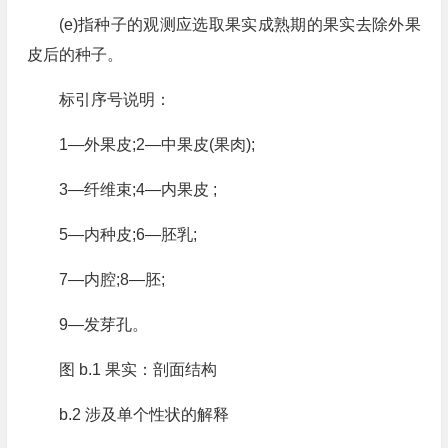
(e)指种子的观测应选取果实成熟期的果实去除外果
皮后的种子。
标引序号说明：
1—外果皮;2—中果皮(果肉);
3—纤维束;4—内果皮 ;
5—内种皮;6—胚乳;
7—内腔;8—胚;
9—发芽孔。
图 b.1 果实：剖面结构
b.2 涉及单个性状的解释