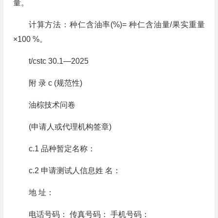
量。
计算方法：种仁含油率(%)= 种仁含油量/果实重量
×100 %。
t/cstc 30.1—2025
附 录 c (规范性)
油棕技术问卷
(申请人或代理机构签章)
c.1 品种暂定名称：
c.2 申请测试人信息姓 名：
地 址：
电话号码： 传真号码： 手机号码：