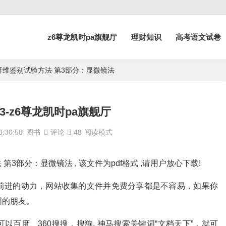
z6尊龙凯时pa旗舰厅
理财知识
高考语文试卷
25 纺织纤维鉴别试验方法 第3部分：显微镜法
057.3-z6尊龙凯时pa旗舰厅
:30:58
图书
评论
48
阅读模式
试验方法 第3部分：显微镜法 , 该文件为pdf格式 ,请用户放心下载!
前进的动力，网站收集的文件并免费分享都是不容易，如果你
围的朋友。
百度、360搜搜，搜狗, 神马搜索关键词“文档天下”，就可