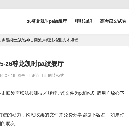
z6尊龙凯时pa旗舰厅
理财知识
高考语文试卷
25 隧道衬砌混凝土缺陷冲击回波声频法检测技术规程
2195-z6尊龙凯时pa旗舰厅
6:07:18
图书
评论
5
阅读模式
土缺陷冲击回波声频法检测技术规程 , 该文件为pdf格式 ,请用户放心下
前进的动力，网站收集的文件并免费分享都是不容易，如果你
围的朋友。