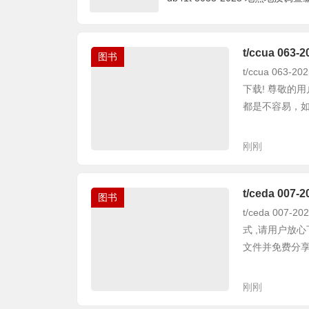
t/ccua 0
图书
t/ccua 06
下载! 尊敬的
都是不容易，如果
刚刚
t/ceda 
图书
t/ceda 00
式 ,请用户放
文件并免费分享都
刚刚