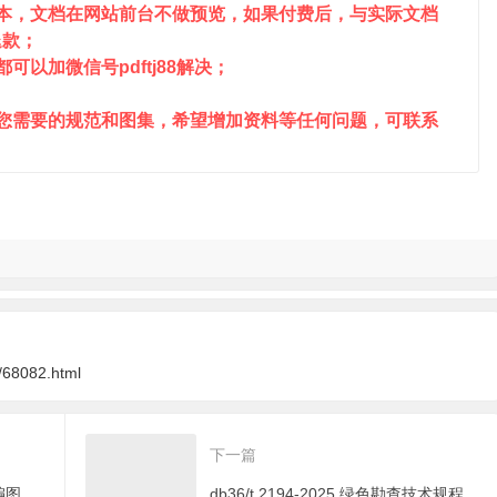
成本，文档在网站前台不做预览，如果付费后，与实际文档
退款；
以加微信号pdftj88解决；
到您需要的规范和图集，希望增加资料等任何问题，可联系
/68082.html
下一篇
db41t 3033-2025 地热地质调查编图规范（1：50000）
db36/t 2194-2025 绿色勘查技术规程