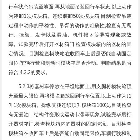
行车状态吊装至地面,再从地面吊装回行车状态,以上动作
为装卸1次模块箱。连续装卸50次模块箱,目测检查吊装
过程中动作的平稳性、吊臂的动作的准确性,检查有无爬
行、振颤、发卡以及漏油、机件损坏等异常现象或故
障。试验完毕后打开器材箱门,检查模块箱内的器材的固
定情况。目测检查模块箱在收回车上后是否能自动固定
限位,车辆行驶和制动时模块箱是否滑动。判断结果是否
符合 4.2.2的要求。
5.2.3将器材车停放在平坦地面上,用支腿将模块箱顶
升至最大限位,再将模块箱放回到行车位置,以上动作为顶
升1次模块箱。操纵支腿连续顶升模块箱100次,目测检查
有无漏油、结构件变形或运动卡滞等现象,试验完毕后打
开器材箱门,检查模块箱内的器材的固定情况。目测检查
模块箱在收回车上后是否能自动固定限位,车辆行驶和制