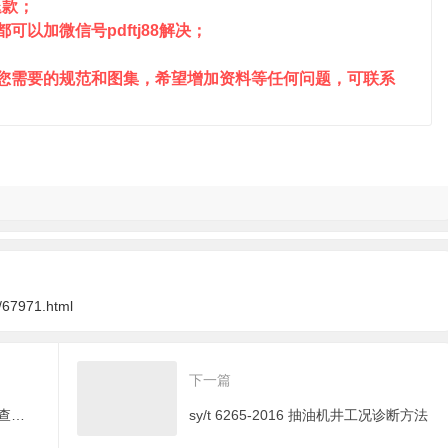
退款；
以加微信号pdftj88解决；
到您需要的规范和图集，希望增加资料等任何问题，可联系
/67971.html
下一篇
jt/t 1167-2017 车载式路况快速巡查装备
sy/t 6265-2016 抽油机井工况诊断方法