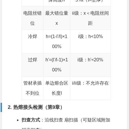
电阻丝错
最大错位量
ii级：x＜电阻丝间
位
x
距
冷焊
h=(1-l'/l)×1
i级：h<10%
00%
过焊
h'=(l'/l-1)×1
i级：h'<20%
00%
管材承插
单边熔合区
i/ii级：不允许存在
不到位
长度l
2. 热熔接头检测（第9章）​
扫查方式
​：沿线扫查 扇扫描（可疑区域附加