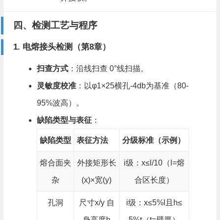
四、检测工艺与程序
1. 电熔接头检测（第8章）​
扫查方式
​：沿线扫查 0°线扫描。
灵敏度校准
​：以φ1×25横孔-4db为基准（80-
95%波高）。
缺陷类型与表征
​：
缺陷类型
表征方法
分级标准（示例）​
熔合面夹
外接矩形长
i级：x≤l/10（l=熔
杂
(x)×宽(y)
合区长度）
孔洞
尺寸x/y 自
i级：x≤5%l且h≤
身高度h
5%t（t=壁厚）