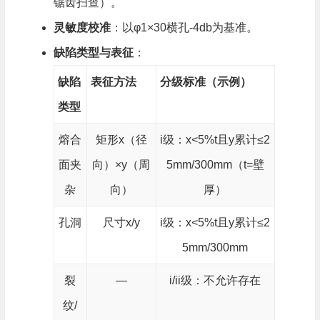
锯齿扫查）。
灵敏度校准
​：以φ1×30横孔-4db为基准。
缺陷类型与表征
​：
缺陷
表征方法
分级标准（示例）​
类型
熔合
矩形x（径
i级：x<5%t且y累计≤2
面夹
向）×y（周
5mm/300mm（t=壁
杂
向）
厚）
孔洞
尺寸x/y
i级：x<5%t且y累计≤2
5mm/300mm
裂
—
i/ii级：不允许存在
纹/