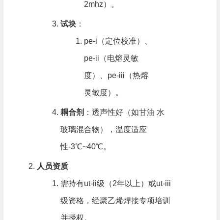
2mhz）。
试块
​：
pe-i（定位校准）、
pe-ii（电熔灵敏
度）、pe-iii（热熔
灵敏度）。
耦合剂
​：透声性好（如甘油 水
玻璃混合物），温度适应
性-3℃~40℃。
人员资质
需持有ut-ii级（2年以上）或ut-iii
级资格，经聚乙烯焊接专项培训
并授权。