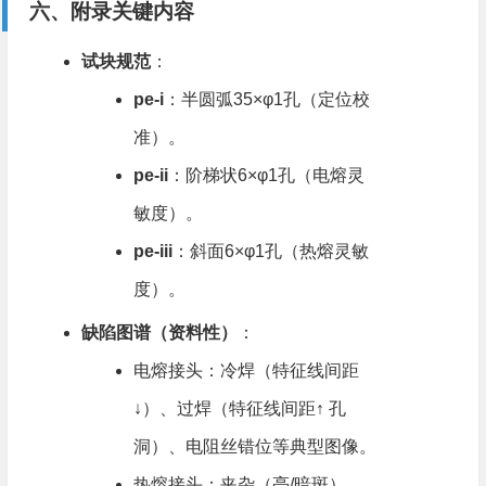
六、附录关键内容
试块规范
​：
pe-i
​：半圆弧35×φ1孔（定位校
准）。
pe-ii
​：阶梯状6×φ1孔（电熔灵
敏度）。
pe-iii
​：斜面6×φ1孔（热熔灵敏
度）。
缺陷图谱（资料性）​
​：
电熔接头：冷焊（特征线间距
↓）、过焊（特征线间距↑ 孔
洞）、电阻丝错位等典型图像。
热熔接头：夹杂（亮/暗斑）、