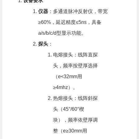
设备要求
仪器
​：多通道脉冲反射仪，带宽
≥60%，延迟精度≤5ns，具备
a/s/b/c/d型显示功能。
探头
​：
电熔接头：线阵直探
头，频率按壁厚选择
（e<32mm用
≥4mhz）。
热熔接头：线阵斜探
头（45°/60°楔
块），频率依壁厚调
整（e≥30mm用