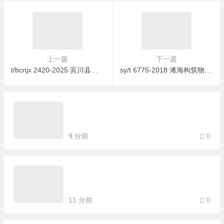
上一篇
下一篇
t/bcnjx 2420-2025 宾川县红提葡萄延迟错季生产技术规程
sy/t 6775-2018 滩海构筑物物探法检测规程
9 分前
0
11 分前
0