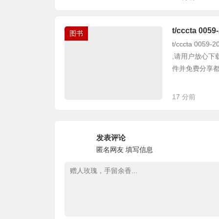
t/cccta 
图书
t/cccta 0
,请用户放心下
件并免费分享都是
17 分前
发表评论
匿名网友
填写信息