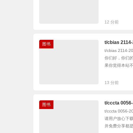
12 分前
t/cbias 2
图书
t/cbias 2
你们好，你们
果你觉得本站不错
13 分前
t/cccta 
图书
t/cccta 0
请用户放心下载
并免费分享都是不