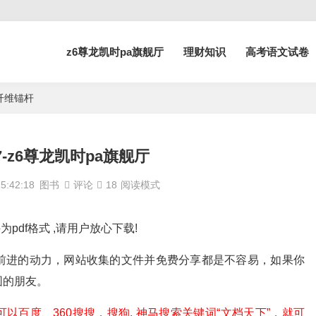
z6尊龙凯时pa旗舰厅
理财知识
高考语文试卷
武岩纤维锚杆
 137-z6尊龙凯时pa旗舰厅
:42:18
图书
评论
18
阅读模式
该文件为pdf格式 ,请用户放心下载!
前进的动力，网站收集的文件并免费分享都是不容易，如果你
围的朋友。
百度、360搜搜，搜狗, 神马搜索关键词“文档天下”，就可