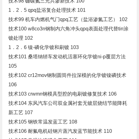
技术98 硼碳氮三元共渗新技术 100
1．2．5 qpq盐浴复合处理技术 101
技术99 机车内燃机气门qpq工艺（盐浴渗氮工艺） 102
技术100 w8co3n钢制内六角冲头qpq表面处理代替tin涂
镀处理 102
1．2．6 镍-磷化学镀和刷镀 103
技术101 桑塔纳轿车发动机活塞环化学镀ni-p覆层方法
105
技术102 cr12mov钢制圆筒件拉深模的化学镀镍磷技术
106
技术103 crwmn钢模具型腔的电刷镀修复技术 106
技术104 东风汽车公司双金属衬套无镀层烧结节能降耗
新工艺 107
技术105 钢铁常温发蓝工艺 108
技术106 耐氟电机硅钢片蒸汽发蓝节能技术 110