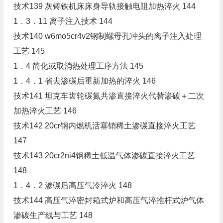
技术139 灰铸铁机床床身导轨接触电阻加热淬火 144
1．3．11 离子注入技术 144
技术140 w6mo5cr4v2钢制螺母孔冲头的离子注入处理
工艺 145
1．4 简化或取消热处理工序方法 145
1．4．1 省去渗碳后重新加热的淬火 146
技术141 坦克车齿轮碳氮共渗直接淬火代替渗碳＋二次
加热淬火工艺 146
技术142 20cr钢内燃机活塞销稀土渗碳直接淬火工艺
147
技术143 20cr2ni4钢稀土低温气体渗碳直接淬火工艺
148
1．4．2 渗碳后高压气冷淬火 148
技术144 高压气淬密封箱式炉和高压气淬推杆式炉气体
渗碳生产线与工艺 148