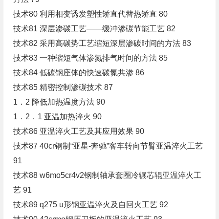
技术80 利用相变诱发塑性矫直代替热矫直 80
技术81 深层渗碳工艺――缓冲渗碳节能工艺 82
技术82 采用高碳势工艺缩短深层渗碳时间的方法 83
技术83 一种缩短气体渗氮排气时间的方法 85
技术84 低碳钢座体的快速碳氮共渗 86
技术85 精密控制渗碳技术 87
1．2 降低加热温度方法 90
1．2．1 亚温加热淬火 90
技术86 亚温淬火工艺及其应用效果 90
技术87 40cr钢制“亚星-奔驰”客车转向节臂亚温淬火工艺
91
技术88 w6mo5cr4v2钢制轴承套圈冷辗芯辊亚温淬火工
艺 91
技术89 q275 u形钢亚温淬火及自回火工艺 92