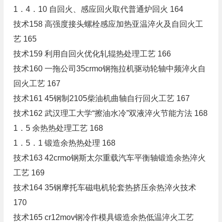
1．4．10 自回火、感应回火取代普通炉回火 164
技术158 高强度接头螺栓感应加热亚温淬火及自回火工
艺 165
技术159 利用自回火优化轧辊热处理工艺 166
技术160 一拖公司35crmo钢拖拉机驱动轮轴中频淬火自
回火工艺 167
技术161 45钢制2105柴油机曲轴自行回火工艺 167
技术162 武汉理工大学“擦油水冷”双液淬火节能方法 168
1．5 余热热处理工艺 168
1．5．1 锻造余热热处理 168
技术163 42crmo钢斯太尔重载汽车平衡轴锻造余热淬火
工艺 169
技术164 35钢摩托车磁电机轮套热挤压余热淬火技术
170
技术165 cr12mov钢冷作模具锻造余热低温淬火工艺