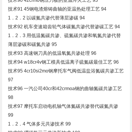
技术90 42crmo钢压刀板的亚温淬火工艺 93
技术91 45钢电渣熔铸曲轴的亚温热处理工艺 94
1．2．2 以碳氮共渗代替薄层渗碳 94
技术92 机车变速箱齿轮气体碳氮共渗代替渗碳工艺 94
1．2．3 用低温氮碳共渗、硫氮碳共渗和氧氮共渗代替
薄层渗碳和碳氮共渗 95
技术93 高速钢刀具的低温氧氮共渗处理 96
技术94 w18cr4v钢工模具低温离子硫氮碳最佳工艺 96
技术95 4cr10si2mo钢摩托车气阀低温盐浴氮碳共渗工艺
97
技术96 一汽公司40cr和42crmoa钢的曲轴氮碳共渗工艺
98
技术97 摩托车启动电机轴气体氮碳共渗替代碳氮共渗
99
1．2．4 气体多元共渗技术 99