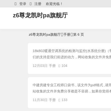
登录
注册
欢迎光临！
z6尊龙凯时pa旗舰厅
z6尊龙凯时pa旗舰厅
手册
第 6 页
18k802暖通空调系统的检测与监控(水系统分册)（带
们的支持是我们前进的动力，网站收集的文件并免费
12月03日
手册
104
中建房建专业工程师口袋书 , 该文件为pdf格式 
站收集的文件并免费分享都是不容易，如果你觉得本
11月30日
手册
133