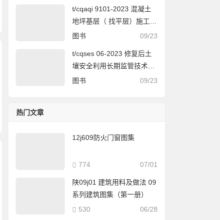
t/cqaqi 9101-2023 混凝土
地坪基层（ 找平层）施工规
范
图书
09/23
t/cqses 06-2023 修复后土
壤安全利用长期监管技术指
南
图书
09/23
热门文章
12j609防火门窗图集
774
07/01
陕09j01 建筑用料及做法 09
系列建筑图集（第一册）
530
06/28